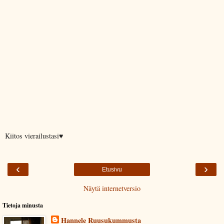
Kiitos vierailustasi♥
‹
›
Etusivu
Näytä internetversio
Tietoja minusta
Hannele Ruusukummusta