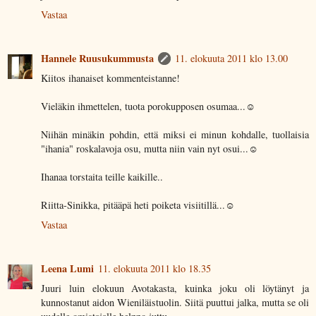
Vastaa
Hannele Ruusukummusta
11. elokuuta 2011 klo 13.00
Kiitos ihanaiset kommenteistanne!
Vieläkin ihmettelen, tuota porokupposen osumaa...☺
Niihän minäkin pohdin, että miksi ei minun kohdalle, tuollaisia
"ihania" roskalavoja osu, mutta niin vain nyt osui...☺
Ihanaa torstaita teille kaikille..
Riitta-Sinikka, pitääpä heti poiketa visiitillä...☺
Vastaa
Leena Lumi
11. elokuuta 2011 klo 18.35
Juuri luin elokuun Avotakasta, kuinka joku oli löytänyt ja
kunnostanut aidon Wieniläistuolin. Siitä puuttui jalka, mutta se oli