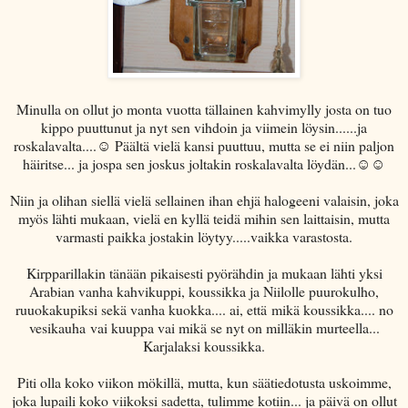
Minulla on ollut jo monta vuotta tällainen kahvimylly josta on tuo
kippo puuttunut ja nyt sen vihdoin ja viimein löysin......ja
roskalavalta....☺ Päältä vielä kansi puuttuu, mutta se ei niin paljon
häiritse... ja jospa sen joskus joltakin roskalavalta löydän...☺☺
Niin ja olihan siellä vielä sellainen ihan ehjä halogeeni valaisin, joka
myös lähti mukaan, vielä en kyllä teidä mihin sen laittaisin, mutta
varmasti paikka jostakin löytyy.....vaikka varastosta.
Kirpparillakin tänään pikaisesti pyörähdin ja mukaan lähti yksi
Arabian vanha kahvikuppi, koussikka ja Niilolle puurokulho,
ruuokakupiksi sekä vanha kuokka.... ai, että mikä koussikka.... no
vesikauha vai kuuppa vai mikä se nyt on milläkin murteella...
Karjalaksi koussikka.
Piti olla koko viikon mökillä, mutta, kun säätiedotusta uskoimme,
joka lupaili koko viikoksi sadetta, tulimme kotiin... ja päivä on ollut