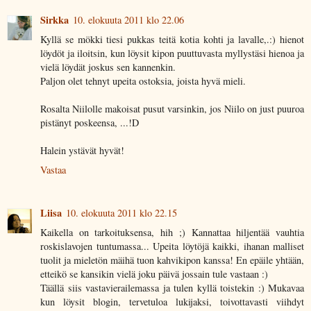
Sirkka
10. elokuuta 2011 klo 22.06
Kyllä se mökki tiesi pukkas teitä kotia kohti ja lavalle,.:) hienot
löydöt ja iloitsin, kun löysit kipon puuttuvasta myllystäsi hienoa ja
vielä löydät joskus sen kannenkin.
Paljon olet tehnyt upeita ostoksia, joista hyvä mieli.
Rosalta Niilolle makoisat pusut varsinkin, jos Niilo on just puuroa
pistänyt poskeensa, ...!D
Halein ystävät hyvät!
Vastaa
Liisa
10. elokuuta 2011 klo 22.15
Kaikella on tarkoituksensa, hih ;) Kannattaa hiljentää vauhtia
roskislavojen tuntumassa... Upeita löytöjä kaikki, ihanan malliset
tuolit ja mieletön mäihä tuon kahvikipon kanssa! En epäile yhtään,
etteikö se kansikin vielä joku päivä jossain tule vastaan :)
Täällä siis vastavierailemassa ja tulen kyllä toistekin :) Mukavaa
kun löysit blogin, tervetuloa lukijaksi, toivottavasti viihdyt