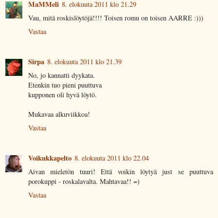
MaMMeli
8. elokuuta 2011 klo 21.29
Vau, mitä roskislöytöjä!!!! Toisen romu on toisen AARRE :)))
Vastaa
Sirpa
8. elokuuta 2011 klo 21.39
No, jo kannatti dyykata.
Etenkin tuo pieni puuttuva
kupponen oli hyvä löytö.
Mukavaa alkuviikkoa!
Vastaa
Voikukkapelto
8. elokuuta 2011 klo 22.04
Aivan mieletön tuuri! Että voikin löytyä just se puuttuva
porokuppi - roskalavalta. Mahtavaa!! =)
Vastaa