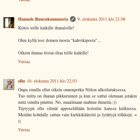
Hannele Ruusukummusta
9. elokuuta 2011 klo 21.08
Kiitos teille kaikille ihanaisille!
Olen kyllä tosi iloinen tuosta "kahvikiposta"...
Oikein ihanaa tiistai-iltaa teille kaikille!
Vastaa
ellu
10. elokuuta 2011 klo 22.03
Onpa sinulla ollut oikein onnenpotku Niilon ulkoilutuksessa.
Tuo mitta on ihanan pikkuruinen ja kun se sattui olemaan jotakin
mitä sinulta puuttui. No, maailmaan mahtuu ihmeitä.:))
Täytyypä olla silmät apposelällään koirulin kanssa kulkiessa.
Meidän kohdalle sattuu vain karkkikääreitä ja lytättyjä tölkkejä. =
((
Vastaa