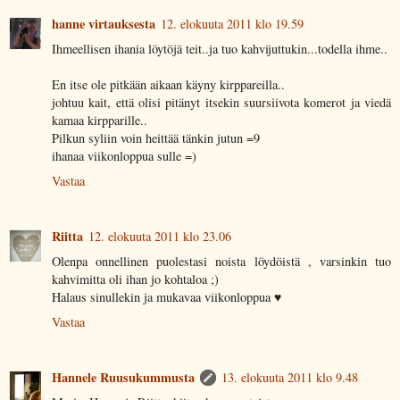
hanne virtauksesta
12. elokuuta 2011 klo 19.59
Ihmeellisen ihania löytöjä teit..ja tuo kahvijuttukin...todella ihme..
En itse ole pitkään aikaan käyny kirppareilla..
johtuu kait, että olisi pitänyt itsekin suursiivota komerot ja viedä
kamaa kirpparille..
Pilkun syliin voin heittää tänkin jutun =9
ihanaa viikonloppua sulle =)
Vastaa
Riitta
12. elokuuta 2011 klo 23.06
Olenpa onnellinen puolestasi noista löydöistä , varsinkin tuo
kahvimitta oli ihan jo kohtaloa ;)
Halaus sinullekin ja mukavaa viikonloppua ♥
Vastaa
Hannele Ruusukummusta
13. elokuuta 2011 klo 9.48