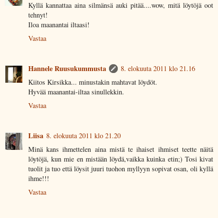
Kyllä kannattaa aina silmänsä auki pitää....wow, mitä löytöjä oot
tehnyt!
Iloa maanantai iltaasi!
Vastaa
Hannele Ruusukummusta
8. elokuuta 2011 klo 21.16
Kiitos Kirsikka... minustakin mahtavat löydöt.
Hyvää maanantai-iltaa sinullekkin.
Vastaa
Liisa
8. elokuuta 2011 klo 21.20
Minä kans ihmettelen aina mistä te ihaiset ihmiset teette näitä
löytöjä, kun mie en mistään löydä,vaikka kuinka etin;) Tosi kivat
tuolit ja tuo että löysit juuri tuohon myllyyn sopivat osan, oli kyllä
ihme!!!
Vastaa