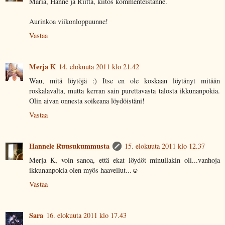
Maria, Hanne ja Riitta, kiitos kommenteistanne.
Aurinkoa viikonloppuunne!
Vastaa
Merja K
14. elokuuta 2011 klo 21.42
Wau, mitä löytöjä :) Itse en ole koskaan löytänyt mitään
roskalavalta, mutta kerran sain purettavasta talosta ikkunanpokia.
Olin aivan onnesta soikeana löydöistäni!
Vastaa
Hannele Ruusukummusta
15. elokuuta 2011 klo 12.37
Merja K, voin sanoa, että ekat löydöt minullakin oli...vanhoja
ikkunanpokia olen myös haavellut...☺
Vastaa
Sara
16. elokuuta 2011 klo 17.43