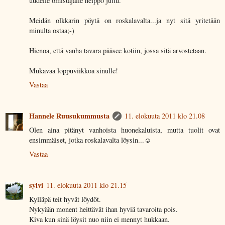
uudelle omistajalle helppo juttu.
Meidän olkkarin pöytä on roskalavalta...ja nyt sitä yritetään
minulta ostaa;-)
Hienoa, että vanha tavara pääsee kotiin, jossa sitä arvostetaan.
Mukavaa loppuviikkoa sinulle!
Vastaa
Hannele Ruusukummusta
11. elokuuta 2011 klo 21.08
Olen aina pitänyt vanhoista huonekaluista, mutta tuolit ovat
ensimmäiset, jotka roskalavalta löysin...☺
Vastaa
sylvi
11. elokuuta 2011 klo 21.15
Kylläpä teit hyvät löydöt.
Nykyään monent heittävät ihan hyviä tavaroita pois.
Kiva kun sinä löysit nuo niin ei mennyt hukkaan.