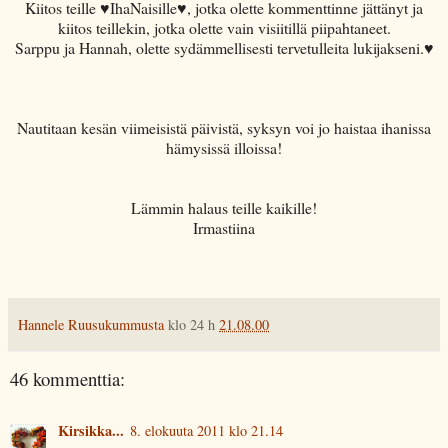
Kiitos teille ♥IhaNaisille♥, jotka olette kommenttinne jättänyt ja
kiitos teillekin, jotka olette vain visiitillä piipahtaneet.
Sarppu ja Hannah, olette sydämmellisesti tervetulleita lukijakseni.♥
Nautitaan kesän viimeisistä päivistä, syksyn voi jo haistaa ihanissa
hämysissä illoissa!
Lämmin halaus teille kaikille!
Irmastiina
Hannele Ruusukummusta
klo 24 h
21.08.00
46 kommenttia:
Kirsikka...
8. elokuuta 2011 klo 21.14