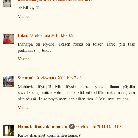
etsivä löytää
Vastaa
tuksu
9. elokuuta 2011 klo 3.53
Ihanatpa oli löydöt! Toisen roska on toisen aarre, piti taas
paikkansa :-) tuksu
Vastaa
Sirutuuli
9. elokuuta 2011 klo 7.48
Mahtavia löytöjä! Mie löysin kerran yhden ihana pöydän
roskiksesta, mutten voinut lähteä sitä mihinkään raahaamaan, kun
olin töissä. Ja se pöytä meni sen siliän tien :( Joku muu vei sen.
Vastaa
Hannele Ruusukummusta
9. elokuuta 2011 klo 9.05
Kiitos ihanaiset kommenteistanne.♥