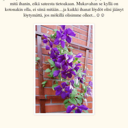
mitä ihanin, eikä sateesta tietoakaan. Mukavahan se kyllä on
kotonakin olla, ei siinä mitään....ja kaikki ihanat löydöt olisi jäänyt
löytymättä, jos mökillä olisimme olleet...☺☺