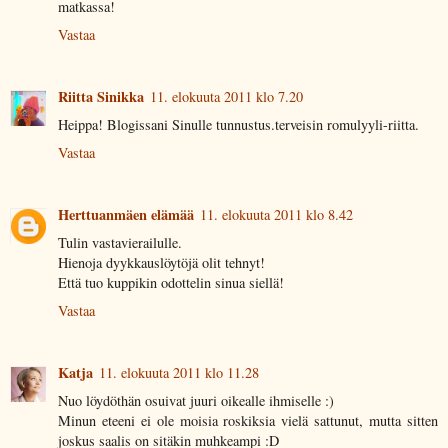
matkassa!
Vastaa
Riitta Sinikka
11. elokuuta 2011 klo 7.20
Heippa! Blogissani Sinulle tunnustus.terveisin romulyyli-riitta.
Vastaa
Herttuanmäen elämää
11. elokuuta 2011 klo 8.42
Tulin vastavierailulle.
Hienoja dyykkauslöytöjä olit tehnyt!
Että tuo kuppikin odottelin sinua siellä!
Vastaa
Katja
11. elokuuta 2011 klo 11.28
Nuo löydöthän osuivat juuri oikealle ihmiselle :)
Minun eteeni ei ole moisia roskiksia vielä sattunut, mutta sitten
joskus saalis on sitäkin muhkeampi :D