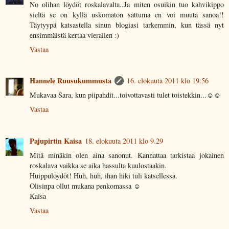
No olihan löydöt roskalavalta..Ja miten osuikin tuo kahvikippo
sieltä se on kyllä uskomaton sattuma en voi muuta sanoa!!
Täytyypä katsastella sinun blogiasi tarkemmin, kun tässä nyt
ensimmäistä kertaa vierailen :)
Vastaa
Hannele Ruusukummusta
16. elokuuta 2011 klo 19.56
Mukavaa Sara, kun piipahdit...toivottavasti tulet toistekkin...☺☺
Vastaa
Pajupirtin Kaisa
18. elokuuta 2011 klo 9.29
Mitä minäkin olen aina sanonut. Kannattaa tarkistaa jokainen
roskalava vaikka se aika hassulta kuulostaakin.
Huippuloydöt! Huh, huh, ihan hiki tuli katsellessa.
Olisinpa ollut mukana penkomassa ☺
Kaisa
Vastaa