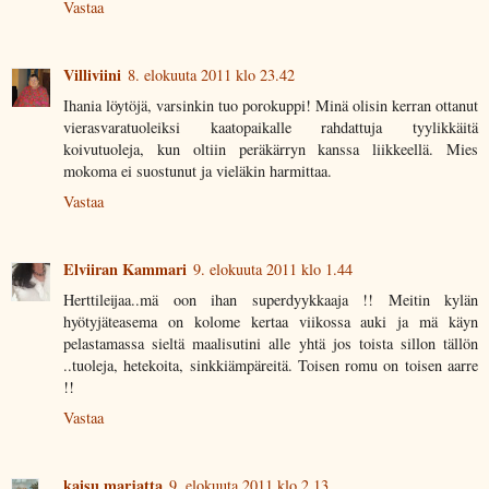
Vastaa
Villiviini
8. elokuuta 2011 klo 23.42
Ihania löytöjä, varsinkin tuo porokuppi! Minä olisin kerran ottanut
vierasvaratuoleiksi kaatopaikalle rahdattuja tyylikkäitä
koivutuoleja, kun oltiin peräkärryn kanssa liikkeellä. Mies
mokoma ei suostunut ja vieläkin harmittaa.
Vastaa
Elviiran Kammari
9. elokuuta 2011 klo 1.44
Herttileijaa..mä oon ihan superdyykkaaja !! Meitin kylän
hyötyjäteasema on kolome kertaa viikossa auki ja mä käyn
pelastamassa sieltä maalisutini alle yhtä jos toista sillon tällön
..tuoleja, hetekoita, sinkkiämpäreitä. Toisen romu on toisen aarre
!!
Vastaa
kaisu marjatta
9. elokuuta 2011 klo 2.13