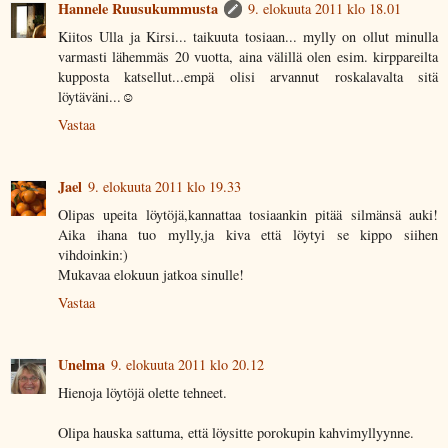
Hannele Ruusukummusta
9. elokuuta 2011 klo 18.01
Kiitos Ulla ja Kirsi... taikuuta tosiaan... mylly on ollut minulla
varmasti lähemmäs 20 vuotta, aina välillä olen esim. kirppareilta
kupposta katsellut...empä olisi arvannut roskalavalta sitä
löytäväni...☺
Vastaa
Jael
9. elokuuta 2011 klo 19.33
Olipas upeita löytöjä,kannattaa tosiaankin pitää silmänsä auki!
Aika ihana tuo mylly,ja kiva että löytyi se kippo siihen
vihdoinkin:)
Mukavaa elokuun jatkoa sinulle!
Vastaa
Unelma
9. elokuuta 2011 klo 20.12
Hienoja löytöjä olette tehneet.
Olipa hauska sattuma, että löysitte porokupin kahvimyllyynne.