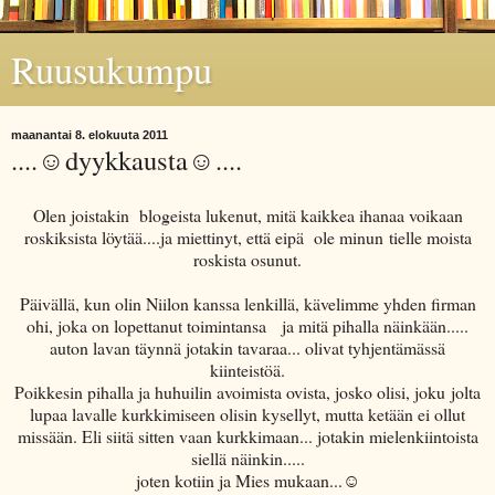
Ruusukumpu
maanantai 8. elokuuta 2011
....☺dyykkausta☺....
Olen joistakin blogeista lukenut, mitä kaikkea ihanaa voikaan
roskiksista löytää....ja miettinyt, että eipä ole minun tielle moista
roskista osunut.
Päivällä, kun olin Niilon kanssa lenkillä, kävelimme yhden firman
ohi, joka on lopettanut toimintansa ja mitä pihalla näinkään.....
auton lavan täynnä jotakin tavaraa... olivat tyhjentämässä
kiinteistöä.
Poikkesin pihalla ja huhuilin avoimista ovista, josko olisi, joku jolta
lupaa lavalle kurkkimiseen olisin kysellyt, mutta ketään ei ollut
missään. Eli siitä sitten vaan kurkkimaan... jotakin mielenkiintoista
siellä näinkin.....
joten kotiin ja Mies mukaan...☺