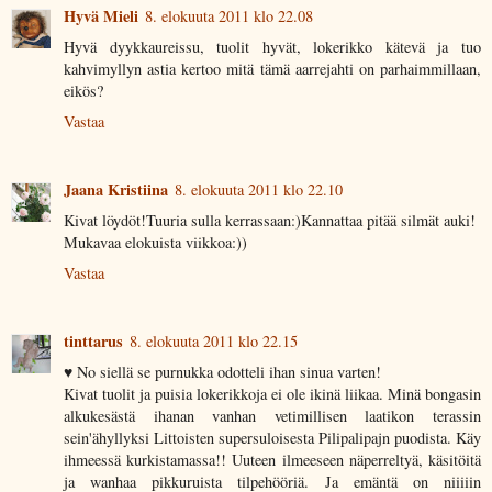
Hyvä Mieli
8. elokuuta 2011 klo 22.08
Hyvä dyykkaureissu, tuolit hyvät, lokerikko kätevä ja tuo
kahvimyllyn astia kertoo mitä tämä aarrejahti on parhaimmillaan,
eikös?
Vastaa
Jaana Kristiina
8. elokuuta 2011 klo 22.10
Kivat löydöt!Tuuria sulla kerrassaan:)Kannattaa pitää silmät auki!
Mukavaa elokuista viikkoa:))
Vastaa
tinttarus
8. elokuuta 2011 klo 22.15
♥ No siellä se purnukka odotteli ihan sinua varten!
Kivat tuolit ja puisia lokerikkoja ei ole ikinä liikaa. Minä bongasin
alkukesästä ihanan vanhan vetimillisen laatikon terassin
sein'ähyllyksi Littoisten supersuloisesta Pilipalipajn puodista. Käy
ihmeessä kurkistamassa!! Uuteen ilmeeseen näperreltyä, käsitöitä
ja wanhaa pikkuruista tilpehööriä. Ja emäntä on niiiiin